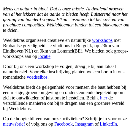
Mens en natuur in bloei. Dat is onze missie. Al dwalend proeven
van al het lekkers dat de aarde te bieden heeft. Luisterend naar het
gezang van honderd vogels. Elkaar inspireren tot het creëren van
prachtige composities. Weidebloemen binden tot een blikvanger om
te delen.
Weeldebras organiseert creatieve en natuurlijke
workshops
met
Brabantse gezelligheid. Je vindt ons in Bergeijk, op 23km van
Eindhoven(NL) en 9km van Lommel(BE). We bieden ook groeps-
workshops aan op
locatie
.
Door bij ons een workshop te volgen, draag je bij aan lokaal
natuurherstel. Voor elke inschrijving planten we een boom in ons
romantische
voedselbos
.
Weeldebras biedt de gelegenheid voor mensen die baat hebben bij
een rustige, groene omgeving en ondersteunende begeleiding om
zich te ontwikkelen of juist om te herstellen. Bekijk
hier
de
verschillende manieren om bij te dragen aan een groenere wereld
bij Weeldebras.
Op de hoogte blijven van onze activiteiten? Schrijf je in voor onze
nieuwsbrief
of volg ons op
Facebook
,
Instagram
of
LinkedIn
.