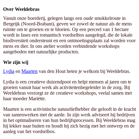
Over Weeldebras
Vanuit onze boerderij, gelegen langs een oude smokkelroute in
Bergeijk (Noord-Brabant), geven we zowel de natuur als de mens
ruimte om te groeien en te bloeien. Op een perceel van 1 hectare
wordt in fases een romantisch voedselbos aangelegd, die de lokale
biodiversiteit ondersteunt en een ontmoetingsplaats zal worden voor
mens en dier. In ons atelier worden verbindende workshops
aangeboden met natuurlijke producten.
Wie zijn wij
Lydia
en
Maarten
van den Hout heten je welkom bij Weeldebras.
Lydia is een creatieve duizendpoot en helpt mensen al jaren om te
groeien vanuit haar werk als activiteitenbegeleider in de zorg. Bij
Weeldebras verzorgt ze de creatieve workshops, veelal samen met
haar moeder Mariëtte.
Maarten is een activistische natuurliefhebber die gelooft in de kracht
van samenwerken met de aarde. In zijn werk adviseert hij bedrijven
in het optimaliseren van hun bedrijfsprocessen. Bij Weeldebras mag
hij lekker naar buiten en houdt hij zich bezig met het ontwerp en de
aanleg van het voedselbos.